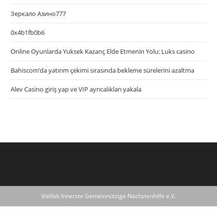
Зеркало Азино777
0x4b1fb0b6
Online Oyunlarda Yuksek Kazanç Elde Etmenin Yolu: Luks casino
Bahiscom’da yatırım çekimi sırasında bekleme sürelerini azaltma
Alev Casino giriş yap ve VIP ayrıcalıkları yakala
Vielfalt Innerste Gemeinnützige Nächstenhilfe e.V.