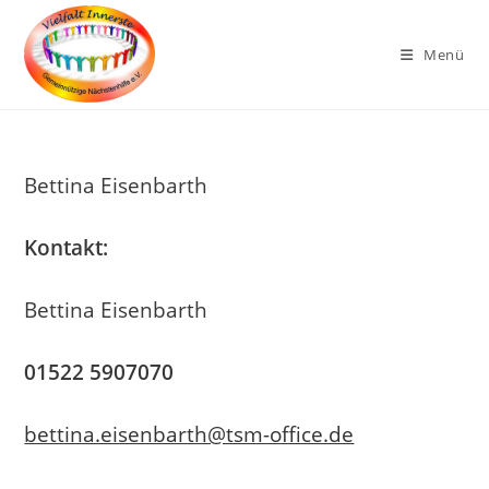
Zum
Inhalt
Menü
springen
Bettina Eisenbarth
Kontakt:
Bettina Eisenbarth
01522 5907070
bettina.eisenbarth@tsm-office.de