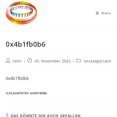
Zum
Inhalt
Menü
springen
0x4b1fb0b6
Beitrags-
Beitrag
Beitrags-
reini
20. November 2025
Uncategorized
Autor:
veröffentlicht:
Kategorie:
0x4b1fb0b6
SCHLAGWÖRTER
:
0X4B1FB0B6
DAS KÖNNTE DIR AUCH GEFALLEN